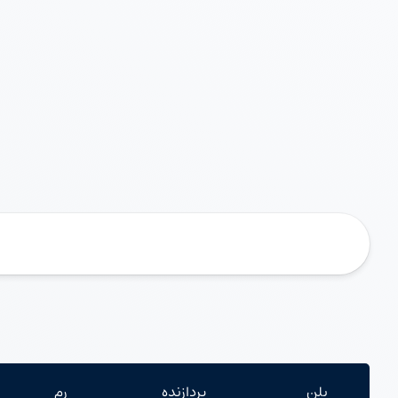
پلن
پردازنده
رم