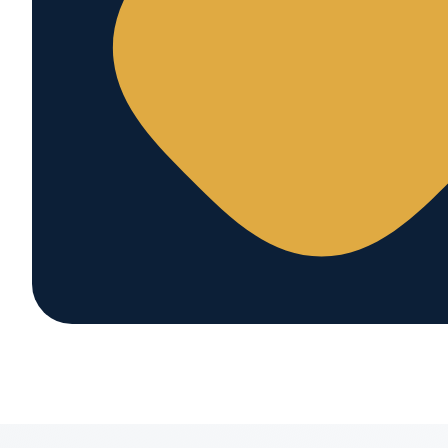
وال سخت افزاری
سخت افزار بروز
هارد پرسرعت NVMe