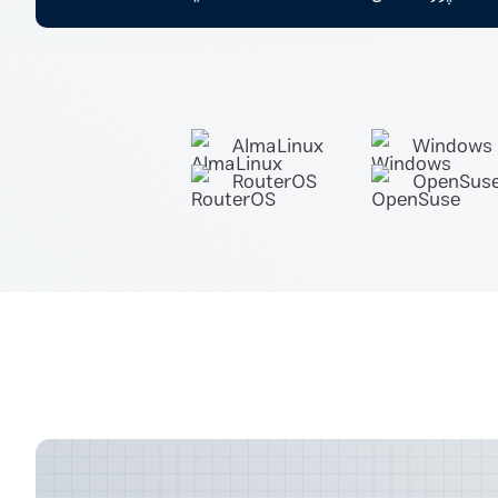
AlmaLinux
Windows
RouterOS
OpenSus