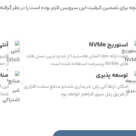
چه برای تضمین کیفیت این سرویس لازم بوده است را در نظر گرفته 
استوریج NVMe
آنتی DDoS سخت ا
جهت ارائه vps المان هاستیدا از جدیدترین نسل هارد
فایرو
های NVMe پرسرعت استفاده شده است
از حم
توسعه پذیری
مناب
امکان ارتقا آنی پلن خریداری شده و منابع سخت افزاری
این ا
از طریق پنل سرور فراهم خواهد بود
شما ب