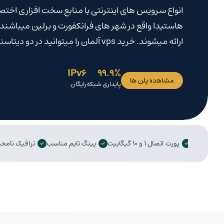
هاستیدا واقع در شهر های فرانکفورت و برلین میباشند و
ارائه میشوند. خرید vps آلمان را میتوانید در دو دیتاسنتر ovh و Hetzner انجام دهید.
IPv6
99.9%
مشاهده پلن ها
پایداری شبکه
رایگان
رسرعت NVMe
پورت اتصال ۱ و ۱۰ گیگابیت
پینگ تایم مناسب
ترافیک 