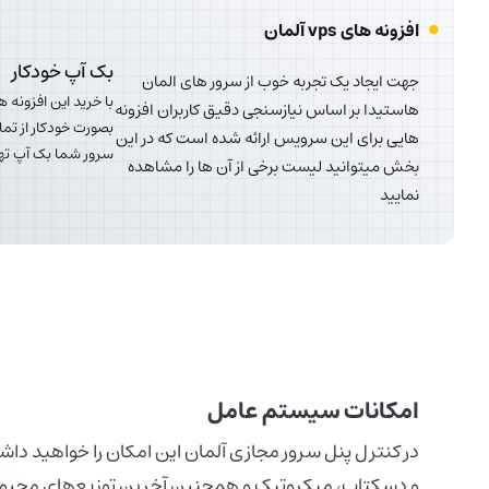
افزونه های vps آلمان
بک آپ خودکار
جهت ایجاد یک تجربه خوب از سرور های المان
هاستیدا بر اساس نیازسنجی دقیق کاربران افزونه
بصورت خودکار از تما
هایی برای این سرویس ارائه شده است که در این
سرور شما بک آپ ته
بخش میتوانید لیست برخی از آن ها را مشاهده
نمایید
امکانات سیستم عامل
در کنترل پنل سرور مجازی آلمان این امکان را خواهید دا
و دسکتاپ، میکروتیک و همچنین آخرین توزیع‌های محبوب