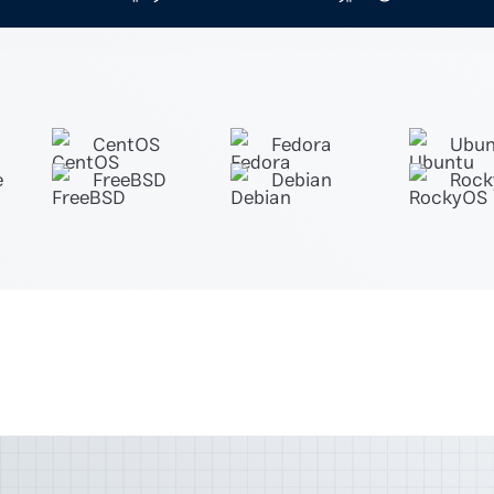
CentOS
Fedora
Ubun
e
FreeBSD
Debian
Roc