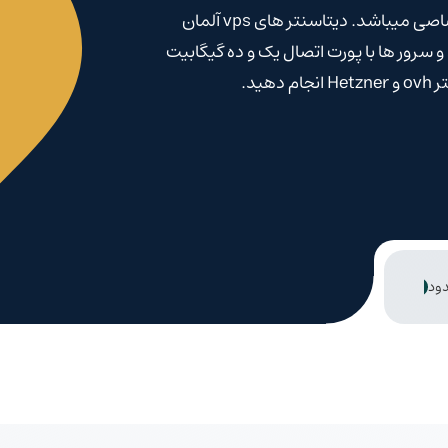
انواع سرویس های اینترنتی با منابع سخت افزاری اختصاصی میباشد. دیتاسنتر های vps آلمان
 سرور ها با پورت اتصال یک و ده گیگابیت
نامحدود
امکان تغییر آی پی در دیتاسنتر OVH
پشتیبانی ۲۴ ساعته
فایر