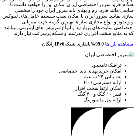
ید سرور اختصاصی ایران امکان این را خواهید داشت تا
نند هارد، رم و پهنای باند سرور ایران خود را شخصی
یید. سرور ایران با امکان نصب سیستم عامل های لینوکس
و انواع مجازی ساز ها بهترین گزینه جهت میزبانی
سایت های پربازدید و انواع سرویس های اینترنتی میباشد
ابع سخت افزاری قدرتمند و شبکه پرسرعت نیاز دارند
لن ها
99.9%
پایداری شبکه
IPv6
رایگان
فیک نامحدود
ان خرید پهنای باند اختصاصی
انی ۲۴ ساعته
ئه دسترسی ILO
ان ارتقا سخت افزار
گ و ۴۰ گیگ
ئه پنل مانیتورینگ