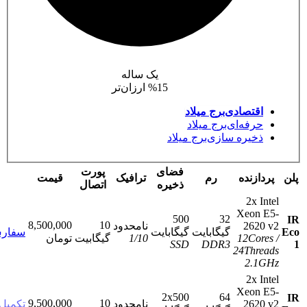
یک ساله
%15 ارزان‌تر
اقتصادی
برج میلاد
حرفه‌ای
برج میلاد
ذخیره سازی
برج میلاد
فضای
پورت
ازنده
رم
ترافیک
قیمت
ذخیره
اتصال
2x I
Xeon 
500
32
8,500,000
10
2620
نامحدود
گیگابایت
گیگابایت
سفارش
12Co
10
/
1
گیگابیت
تومان
SSD
DDR3
24Thre
2.1
2x I
Xeon 
2x500
64
9,500,000
10
2620
نامحدود
تکمیل