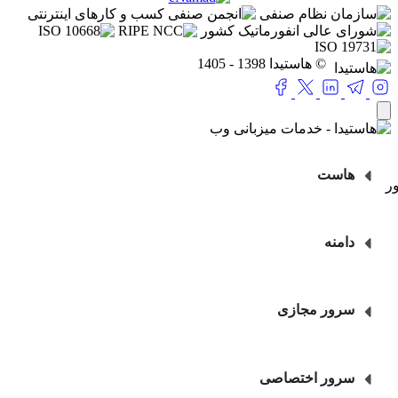
© هاستیدا 1398 - 1405
ست
نه
ور مجازی
ور اختصاصی