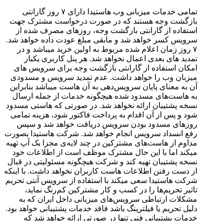
تمامی خدمات میزبانی وب هاستیدا دارای ۷ روز گارانتی
بازگشت وجه هستند که در صورت درخواست مشترک جهت
استفاده از گارانتی بازگشت وجه، روزهای مصرف شده از
سرویس کسر خواهد شد و مابقی مبلغ عودت داده خواهد شد.
۷ روز زمان اعلام شده مربوط به اولین خرید میباشد و در
تمدید های بعدی اعمال نخواهد شد. هر پنل کاربری یکبار
امکان استفاده از گارانتی بازگشت وجه برای سرویس های
میزبان وب را خواهد داشت. عدم تمدید سرویس و مسدودی
آن به معنای پایان سرویس‌دهی به آن هاست میباشد بنابراین
به هاست‌های مسدود شده هیچگونه خدمات از جمله ارسال
نسخه پشتیبان ارائه نخواهد شد. در صورتی که هاستی مسدود
شود و پس از آن اقدام به پرداخت فاکتور شود، هزینه تمامی
روزهای مسدود بودن سرویس دریافت خواهد شد و سپس
رفع انسداد سرویس انجام خواهد شد. شرکت هاستیدا بصورت
مداوم از هاست‌های مشترکین در چند لایه‌ی مجزا بک آپ تهیه
میکند اما با این حال مشترک موظف است از اطلاعات خود
نسخه پشتیبان تهیه کند و شرکت هیچگونه مسئولیتی در قبال
از دست رفتن اطلاعات هاست کاربران نخواهد داشت. با اینکه
شرکت هاستیدا سعی میکند با استفاده از سرویس آنتی تحریم
تاثیر تحریم‌ها را در کسب و کار مشترکین کم‌رنگ نماید،
مشکلات ارتباطی سرویس‌های میزبانی داخل ایران که به
دلیل تحریم یا فیلترینگ باشد فاقد خدمات پشتیبانی خواهد بود.
خدمات پشتیبانی فنی تنها در صورتی ارائه خواهد شد که