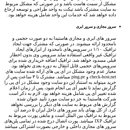
مشکل از سمت هاست باشد و در صورتی که مشکل مربوط
به سایت مشترک باشد تیکت به واحد طراحی و توسعه ارجاع
داده خواهد شد که خدمات این واحد شامل هزینه خواهد بود.
سرور مجازی و سرور ابری
سرور های ابری و مجازی هاستیدا به دو صورت حجمی و
نامحدود ارائه میشوند. در صورتی که مشترک جهت ایجاد
ترافیک ۱/۱۰ در سرویس‌های نامحدود از ابزارهای ایجاد
ترافیک غیر واقعی استفاده نماید سرویس وی بدون اخطار
قبلی مسدود خواهد شد. ترافیک اضافه خریداری شده برای
سرویس‌های حجمی قابل انتقال به دوره بعدی نخواهد بود.
معیار عدم وجود مشکل در آی پی های ارائه شده سایت های
check-host.net و ping.pe میباشد. مشترک تا ۳ ساعت پس از
خرید میتواند به استناد این دو سایت وجود مشکل در آی پی را
گزارش نماید تا تغییر آی پی انجام شود، پس از زمان اعلام
شده تغییر آی پی شامل هزینه خواهد بود. لازم به ذکر است
شرکت هاستیدا به جز دو سایت مورد تایید عنوان شده
گزارش های مربوط به سایت های دیگر را بررسی نخواهد
کرد. از کل پهنای باند سرور های داخل ایران ۵ درصد آن
مربوط به ترافیک بین الملل است و مابقی پورت مربوط به
ترافیک IXP میباشد. پورت اتصال درج شده در تمامی پلن‌های
سرور های مجازی داخلی و خارجی بصورت اشتراکی میباشد