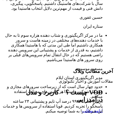
سال با شرکت‌های هاستینگ داشتیم. پاسخگویی، پیگیری،
دانش فنی و قیمت از مهم‌ترین دلایل انتخاب هاستیدا بود.
حسین غفوری
ستاره ایران
ما در مرکز اگریگیتوری و شتاب دهنده هزاره سوم تا به حال
با خدمات دهنده‌های مختلفی در زمینه هاست و سرور
همکاری داشتیم اما طی این مدتی که با هاستیدا همکاری
داشتیم، به قدری از خدمات و پشتیبانی این سرویس دهنده
راضی هستیم که در حال انتقال تمام سرویس‌های قبلی بر
روی سرور های هاستیدا می‌باشیم.
مسعود موسوی
آخرین مطالب وبلاگ
مدیر اگریگیتوری استان ایلام
مقالات آموزش و اخبار تکنولوژی
حدود چهار سال است که از زیرساخت سرورهای مجازی و
VOD چیست ؟ + کاربرد و مدل
فیزیکی شرکت هاستیدا در کشور های مختلف استفاده
میکنیم.
درآمدزایی
در این مدت ۹۹.۹۹ درصد آپ تایم و پشتیبانی ۲۴ ساعته
پاسخگو را تجربه کردیم. قویا استفاده از سرویس ها و خدمات
ادامه مطلب
این شرکت را به شما توصیه میکنم.