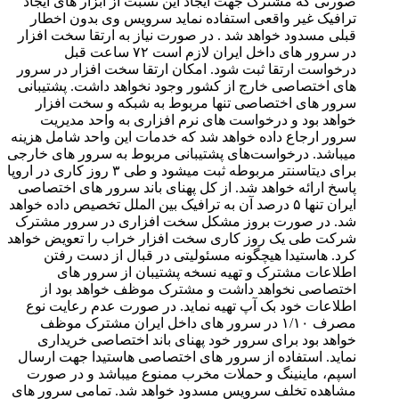
صورتی که مشترک جهت ایجاد این نسبت از ابزار های ایجاد
ترافیک غیر واقعی استفاده نماید سرویس وی بدون اخطار
قبلی مسدود خواهد شد . در صورت نیاز به ارتقا سخت افزار
در سرور های داخل ایران لازم است ۷۲ ساعت قبل
درخواست ارتقا ثبت شود. امکان ارتقا سخت افزار در سرور
های اختصاصی خارج از کشور وجود نخواهد داشت. پشتیبانی
سرور های اختصاصی تنها مربوط به شبکه و سخت افزار
خواهد بود و درخواست های نرم افزاری به واحد مدیریت
سرور ارجاع داده خواهد شد که خدمات این واحد شامل هزینه
میباشد. درخواست‌های پشتیبانی مربوط به سرور های خارجی
برای دیتاسنتر مربوطه ثبت میشود و طی ۳ روز کاری در اروپا
پاسخ ارائه خواهد شد. از کل پهنای باند سرور های اختصاصی
ایران تنها ۵ درصد آن به ترافیک بین الملل تخصیص داده خواهد
شد. در صورت بروز مشکل سخت افزاری در سرور مشترک
شرکت طی یک روز کاری سخت افزار خراب را تعویض خواهد
کرد. هاستیدا هیچگونه مسئولیتی در قبال از دست رفتن
اطلاعات مشترک و تهیه نسخه پشتیبان از سرور های
اختصاصی نخواهد داشت و مشترک موظف خواهد بود از
اطلاعات خود بک آپ تهیه نماید. در صورت عدم رعایت نوع
مصرف ۱/۱۰ در سرور های داخل ایران مشترک موظف
خواهد بود برای سرور خود پهنای باند اختصاصی خریداری
نماید. استفاده از سرور های اختصاصی هاستیدا جهت ارسال
اسپم، ماینینگ و حملات مخرب ممنوع میباشد و در صورت
مشاهده تخلف سرویس مسدود خواهد شد. تمامی سرور های