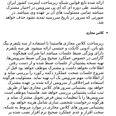
ارائه شده تابع قوانین شبکه زیرساخت اینترنت کشور ایران
میباشند. طی دوره ای که آی پی سرویس در اختیار مشترک
میباشد تمامی مسئولیت های آن بر عهده وی میباشد. در
صورتی که سرور در تاریخ سررسید تمدید نشود حذف خواهد
شد.
کلاس مجازی
زیرساخت کلاس مجازی هاستیدا با استفاده از سه پلتفرم بیگ
بلو باتن، ادوبی کانکت و جیتسی ارائه میشود. هر سه پلتفرم
دارای ویژگی ضبط جلسات میباشد اما شرکت هیچگونه
گارانتی در خصوص عملکرد صحیح ویژگی ضبط سرویس‌ها،
تهیه نسخه پشتیبان از جلسات ضبط شده و از دست رفتن
اطلاعات نخواهد داشت و مشترک موظف خواهد بود قبل از
شروع جلسات صحت عملکرد دکمه رکورد را بررسی نماید و
از اطلاعات مهم سرویس بک آپ تهیه نماید. مسئولیت هرگونه
استفاده غیراخلاقی از سرویس ارائه شده بر عهده مشترک
خواهد بود. پشتیبانی سرور های کلاس مجازی تنها از طریق
ثبت تیکت پشتیبانی بررسی خواهد شد. هاستیدا موظف است
سرویس‌ها را با تنظیمات پیش فرض تحویل مشترک نماید و
هرگونه درخواست شخصی سازی شامل هزینه خواهد بود.
پشتیبانی سرور های کلاس مجازی در موارد مربوط به شبکه،
سخت افزار و عدم عملکرد صحیح نرم افزار نصب شده بر